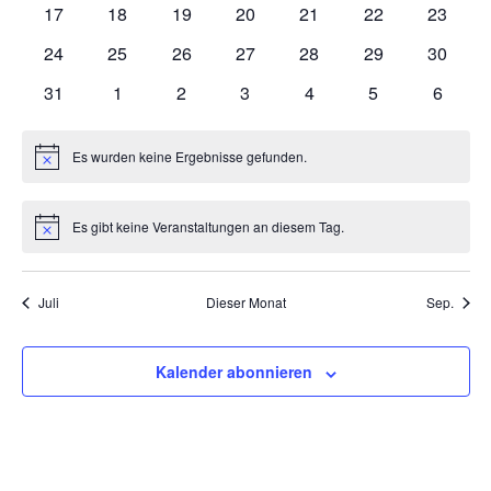
Navigat
0
0
0
0
0
0
0
17
18
19
20
21
22
23
Veranstaltungen
Veranstaltungen
Veranstaltungen
Veranstaltungen
Veranstaltungen
Veranstaltungen
Veranst
0
0
0
0
0
0
0
24
25
26
27
28
29
30
Veranstaltungen
Veranstaltungen
Veranstaltungen
Veranstaltungen
Veranstaltungen
Veranstaltungen
Veranst
0
0
0
0
0
0
0
31
1
2
3
4
5
6
Veranstaltungen
Veranstaltungen
Veranstaltungen
Veranstaltungen
Veranstaltungen
Veranstaltunge
Veranst
Es wurden keine Ergebnisse gefunden.
Hinweis
Es gibt keine Veranstaltungen an diesem Tag.
Hinweis
Juli
Dieser Monat
Sep.
Kalender abonnieren