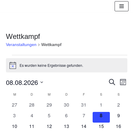
Zum
Inhalt
springen
Wettkampf
Veranstaltungen
Wettkampf
Es wurden keine Ergebnisse gefunden.
Hinweis
08.08.2026
Suche
Veranst
Vera
Monat
Datum
M
D
M
D
F
S
S
Suche
Ansi
Kalender
wählen.
0
0
0
0
0
0
0
27
28
29
30
31
1
2
und
Navi
von
Veranstaltungen
Veranstaltungen
Veranstaltungen
Veranstaltungen
Veranstaltungen
Veranstaltunge
Veranst
0
0
0
0
0
0
0
3
4
5
6
7
8
9
Ansicht
Veranstaltungen
Veranstaltungen
Veranstaltungen
Veranstaltungen
Veranstaltungen
Veranstaltungen
Veranstaltung
Veranst
0
0
0
0
0
0
0
10
11
12
13
14
15
16
Veranstaltungen
Veranstaltungen
Veranstaltungen
Veranstaltungen
Veranstaltungen
Veranstaltungen
Veranst