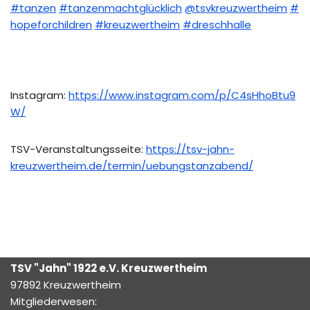
#tanzen
#tanzenmachtglücklich
@tsvkreuzwertheim
#
hopeforchildren
#kreuzwertheim
#dreschhalle
Instagram:
https://www.instagram.com/p/C4sHhoBtu9
W/
TSV-Veranstaltungsseite:
https://tsv-jahn-
kreuzwertheim.de/termin/uebungstanzabend/
TSV "Jahn" 1922
e.V.
Kreuzwertheim
97892 Kreuzwertheim
Mitgliederwesen: