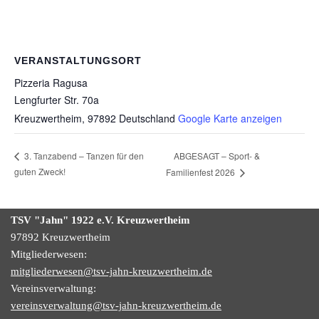
VERANSTALTUNGSORT
Pizzeria Ragusa
Lengfurter Str. 70a
Kreuzwertheim
,
97892
Deutschland
Google Karte anzeigen
ABGESAGT – Sport- &
3. Tanzabend – Tanzen für den
guten Zweck!
Familienfest 2026
TSV "Jahn" 1922
e.V.
Kreuzwertheim
97892 Kreuzwertheim
Mitgliederwesen:
mitgliederwesen@tsv-jahn-kreuzwertheim.de
Vereinsverwaltung:
vereinsverwaltung@tsv-jahn-kreuzwertheim.de