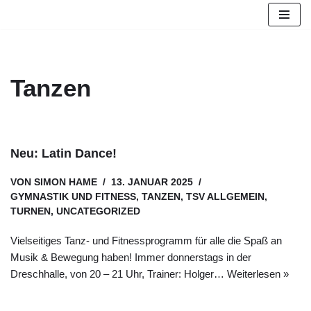
Zum
Inhalt
springen
Tanzen
Neu: Latin Dance!
VON
SIMON HAME
13. JANUAR 2025
GYMNASTIK UND FITNESS
,
TANZEN
,
TSV ALLGEMEIN
,
TURNEN
,
UNCATEGORIZED
Vielseitiges Tanz- und Fitnessprogramm für alle die Spaß an
Musik & Bewegung haben! Immer donnerstags in der
Dreschhalle, von 20 – 21 Uhr, Trainer: Holger…
Weiterlesen »