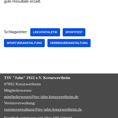
gute Resultate erzielt.
Schlagwörter:
LEICHTATHLETIK
SPORTFEST
SPORTVERANSTALTUNG
VEREINSVERANSTALTUNG
TSV "Jahn" 1922
e.V.
Kreuzwertheim
97892 Kreuzwertheim
Mitgliederwesen:
mitgliederwesen@tsv-jahn-kreuzwertheim.de
Vereinsverwaltung:
vereinsverwaltung@tsv-jahn-kreuzwertheim.de
Sportlich unterwegs seit über 100 Jahren!