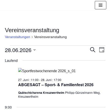
Zum
Inhalt
springen
Vereinsveranstaltung
Veranstaltungen
Vereinsveranstaltung
28.06.2026
Suche
Veranst
Vera
Tag
Datum
Laufend
Suche
Ansi
wählen.
und
Navi
27. Juni : 11:00
-
28. Juni : 17:00
Ansicht
ABGESAGT – Sport- & Familienfest 2026
Navigat
Quätschicharena Kreuzwertheim
Philipp-Günzelmann-Weg,
Kreuzwertheim
9:00