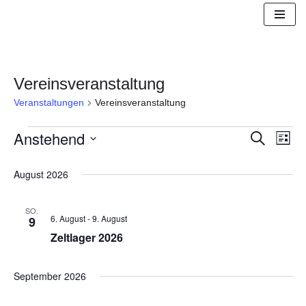
Zum
Inhalt
springen
Vereinsveranstaltung
Veranstaltungen
Vereinsveranstaltung
Anstehend
Suche
Veranst
Vera
Liste
Datum
Suche
Ansi
wählen.
August 2026
und
Navi
SO.
6. August
-
9. August
9
Ansicht
Zeltlager 2026
Navigat
September 2026